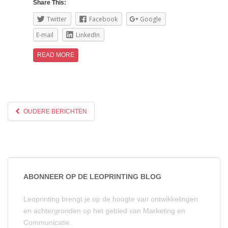
Share This:
Twitter
Facebook
Google
E-mail
LinkedIn
READ MORE
OUDERE BERICHTEN
ABONNEER OP DE LEOPRINTING BLOG
Leoprinting brengt je op de hoogte van ontwikkelingen
en achtergronden op het gebied van Marketing en
Communicatie.