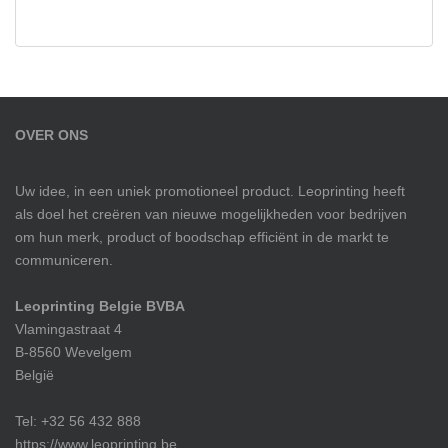
OVER ONS
Uw idee, in een uniek promotioneel product. Leoprinting heeft
als doel het creëren van nieuwe mogelijkheden voor bedrijven
om hun merk, product of boodschap efficiënt in de markt te
communiceren.
Leoprinting Belgie BVBA
Vlamingastraat 4
B-8560 Wevelgem
België
Tel: +32 56 432 888
https://www.leoprinting.be