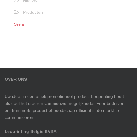
Nieuws
Producten
See all
OVER ONS
Uw idee, in een uniek promotioneel product. Leoprinting heeft
als doel het creëren van nieuwe mogelijkheden voor bedrijven
om hun merk, product of boodschap efficiënt in de markt te
communiceren.
Leoprinting Belgie BVBA