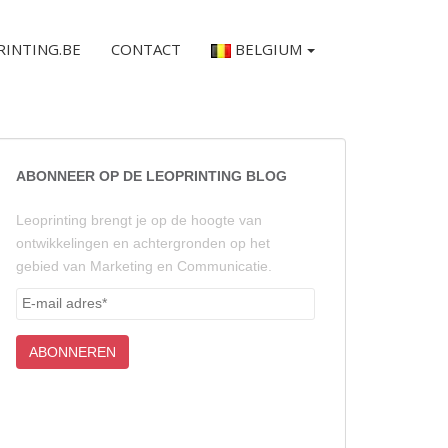
RINTING.BE
CONTACT
BELGIUM
ABONNEER OP DE LEOPRINTING BLOG
Leoprinting brengt je op de hoogte van
ontwikkelingen en achtergronden op het
gebied van Marketing en Communicatie.