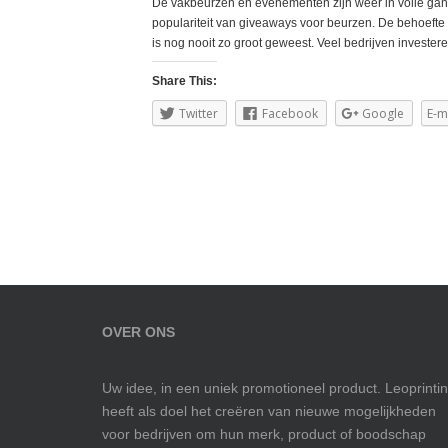
De vakbeurzen en evenementen zijn weer in volle gang
populariteit van giveaways voor beurzen. De behoeft
is nog nooit zo groot geweest. Veel bedrijven investere
Share This:
Twitter
Facebook
Google
E-m
OVER ONS
Uw idee, in een uniek promotioneel product. Leoprinti
heeft als doel het creëren van nieuwe mogelijkheden
voor bedrijven om hun merk, product of boodschap