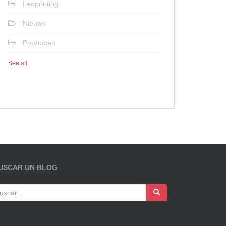
Leoprinting
Nieuws
Producten
See all
USCAR UN BLOG