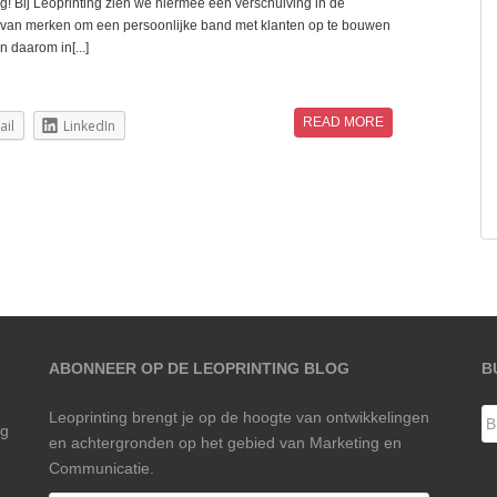
! Bij Leoprinting zien we hiermee een verschuiving in de
e van merken om een persoonlijke band met klanten op te bouwen
n daarom in[...]
READ MORE
ail
LinkedIn
ABONNEER OP DE LEOPRINTING BLOG
B
Leoprinting brengt je op de hoogte van ontwikkelingen
ng
en achtergronden op het gebied van Marketing en
Communicatie.