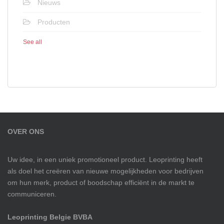
Nieuws
Producten
See all
OVER ONS
Uw idee, in een uniek promotioneel product. Leoprinting heeft
als doel het creëren van nieuwe mogelijkheden voor bedrijven
om hun merk, product of boodschap efficiënt in de markt te
communiceren.
Leoprinting Belgie BVBA