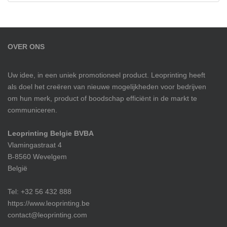
OVER ONS
Uw idee, in een uniek promotioneel product. Leoprinting heeft
als doel het creëren van nieuwe mogelijkheden voor bedrijven
om hun merk, product of boodschap efficiënt in de markt te
communiceren.
Leoprinting Belgie BVBA
Vlamingastraat 4
B-8560 Wevelgem
België
Tel: +32 56 432 888
https://www.leoprinting.be
contact@leoprinting.com