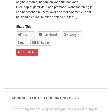
originele manier bedanken voor hun aankoop?
Groeipapier geeft kleur aan promotie. Want hoe breng je
een boodschap nu beter over dan met bloemen?! Plant
het zaadje en laat relaties opbloeien. Stop[...]
Share This:
Twitter
Facebook
Google
E-mail
LinkedIn
READ MORE
ABONNEER OP DE LEOPRINTING BLOG
Leoprinting brengt je op de hoogte van ontwikkelingen