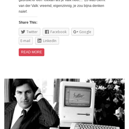
gebruikt er een Toekan als je Valk heet.... Zo was Gerrit
van der Valk: vreemd, eigenzinnig, je zou bijna denken
naïef.
Share This:
Twitter
Facebook
Google
E-mail
LinkedIn
READ MORE