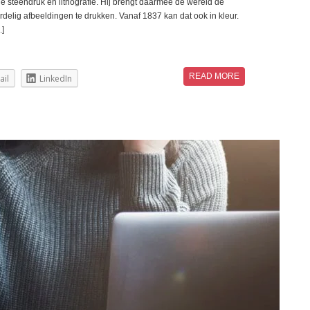
de steendruk en lithografie. Hij brengt daarmee de wereld dé
ordelig afbeeldingen te drukken. Vanaf 1837 kan dat ook in kleur.
.]
READ MORE
ail
LinkedIn