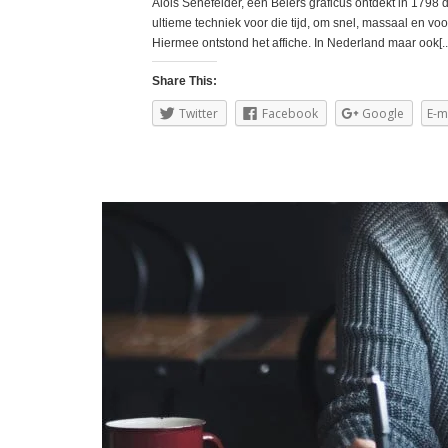
Alois Senefelder, een Beiers graficus ontdekt in 1798 
ultieme techniek voor die tijd, om snel, massaal en vo
Hiermee ontstond het affiche. In Nederland maar ook[..
Share This:
Twitter
Facebook
Google
E-m