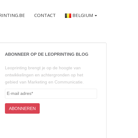
RINTING.BE
CONTACT
BELGIUM
ABONNEER OP DE LEOPRINTING BLOG
Leoprinting brengt je op de hoogte van
ontwikkelingen en achtergronden op het
gebied van Marketing en Communicatie.