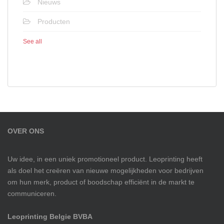
Nieuws
Producten
See all
OVER ONS
Uw idee, in een uniek promotioneel product. Leoprinting heeft
als doel het creëren van nieuwe mogelijkheden voor bedrijven
om hun merk, product of boodschap efficiënt in de markt te
communiceren.
Leoprinting Belgie BVBA