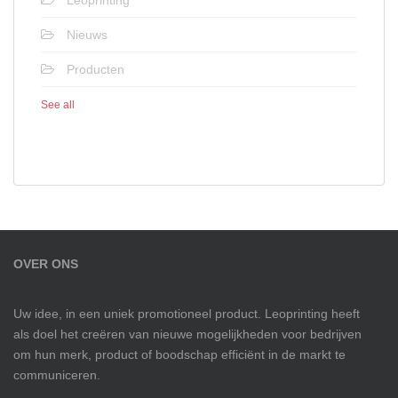
Leoprinting
Nieuws
Producten
See all
OVER ONS
Uw idee, in een uniek promotioneel product. Leoprinting heeft
als doel het creëren van nieuwe mogelijkheden voor bedrijven
om hun merk, product of boodschap efficiënt in de markt te
communiceren.