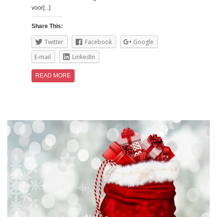
voor[...]
Share This:
Twitter
Facebook
Google
E-mail
LinkedIn
READ MORE