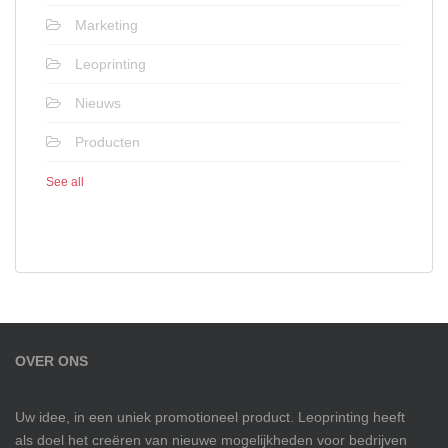
Marketing
Leoprinting
Nieuws
Producten
See all
OVER ONS
Uw idee, in een uniek promotioneel product. Leoprinting heeft
als doel het creëren van nieuwe mogelijkheden voor bedrijven