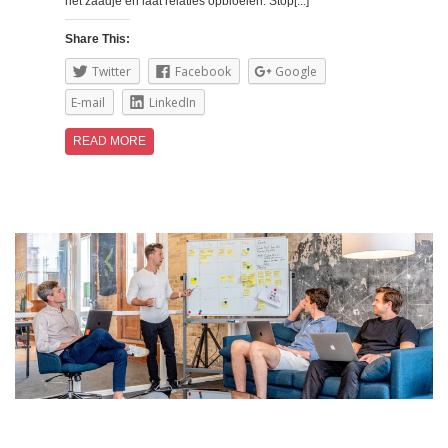
het zaadje en laat relaties opbloeien. Stop[...]
Share This:
Twitter
Facebook
Google
E-mail
LinkedIn
READ MORE