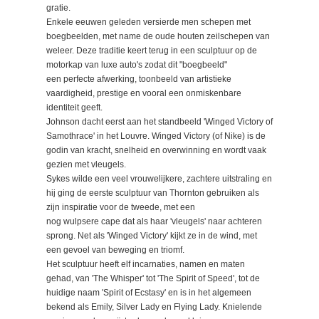
gratie.
Enkele eeuwen geleden versierde men schepen met
boegbeelden, met name de oude houten zeilschepen van
weleer. Deze traditie keert terug in een sculptuur op de
motorkap van luxe auto's zodat dit "boegbeeld"
een perfecte afwerking, toonbeeld van artistieke
vaardigheid, prestige en vooral een onmiskenbare
identiteit geeft.
Johnson dacht eerst aan het standbeeld 'Winged Victory of
Samothrace' in het Louvre. Winged Victory (of Nike) is de
godin van kracht, snelheid en overwinning en wordt vaak
gezien met vleugels.
Sykes wilde een veel vrouwelijkere, zachtere uitstraling en
hij ging de eerste sculptuur van Thornton gebruiken als
zijn inspiratie voor de tweede, met een
nog wulpsere cape dat als haar 'vleugels' naar achteren
sprong. Net als 'Winged Victory' kijkt ze in de wind, met
een gevoel van beweging en triomf.
Het sculptuur heeft elf incarnaties, namen en maten
gehad, van 'The Whisper' tot 'The Spirit of Speed', tot de
huidige naam 'Spirit of Ecstasy' en is in het algemeen
bekend als Emily, Silver Lady en Flying Lady. Knielende