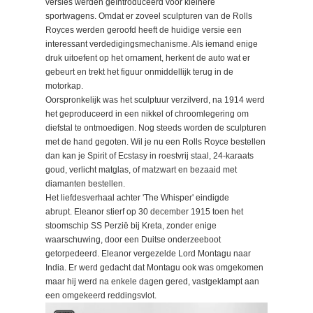
versies werden geïntroduceerd voor kleinere
sportwagens. Omdat er zoveel sculpturen van de Rolls
Royces werden geroofd heeft de huidige versie een
interessant verdedigingsmechanisme. Als iemand enige
druk uitoefent op het ornament, herkent de auto wat er
gebeurt en trekt het figuur onmiddellijk terug in de
motorkap.
Oorspronkelijk was het sculptuur verzilverd, na 1914 werd
het geproduceerd in een nikkel of chroomlegering om
diefstal te ontmoedigen. Nog steeds worden de sculpturen
met de hand gegoten. Wil je nu een Rolls Royce bestellen
dan kan je Spirit of Ecstasy in roestvrij staal, 24-karaats
goud, verlicht matglas, of matzwart en bezaaid met
diamanten bestellen.
Het liefdesverhaal achter 'The Whisper' eindigde
abrupt. Eleanor stierf op 30 december 1915 toen het
stoomschip SS Perzië bij Kreta, zonder enige
waarschuwing, door een Duitse onderzeeboot
getorpedeerd. Eleanor vergezelde Lord Montagu naar
India. Er werd gedacht dat Montagu ook was omgekomen
maar hij werd na enkele dagen gered, vastgeklampt aan
een omgekeerd reddingsvlot.