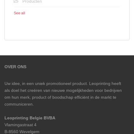
Producten
See all
OVER ONS
Uw idee, in een uniek promotioneel product. Leoprinting heeft
als doel het creëren van nieuwe mogelijkheden voor bedrijven
om hun merk, product of boodschap efficiënt in de markt te
communiceren.
Leoprinting Belgie BVBA
Vlamingastraat 4
B-8560 Wevelgem